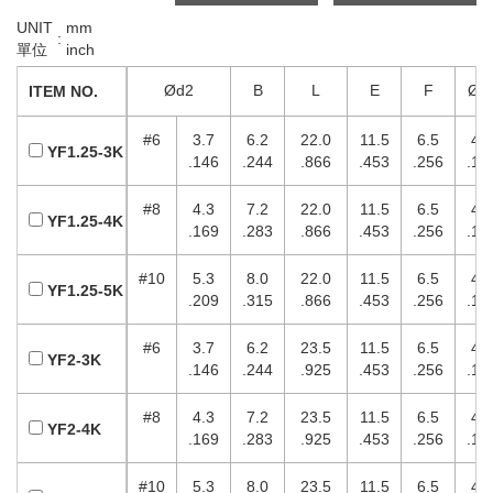
UNIT
mm
:
單位
inch
Ød2
B
L
E
F
Ød
ITEM NO.
#6
3.7
6.2
22.0
11.5
6.5
4.
YF1.25-3K
.146
.244
.866
.453
.256
.15
#8
4.3
7.2
22.0
11.5
6.5
4.
YF1.25-4K
.169
.283
.866
.453
.256
.15
#10
5.3
8.0
22.0
11.5
6.5
4.
YF1.25-5K
.209
.315
.866
.453
.256
.15
#6
3.7
6.2
23.5
11.5
6.5
4.
YF2-3K
.146
.244
.925
.453
.256
.17
#8
4.3
7.2
23.5
11.5
6.5
4.
YF2-4K
.169
.283
.925
.453
.256
.17
#10
5.3
8.0
23.5
11.5
6.5
4.