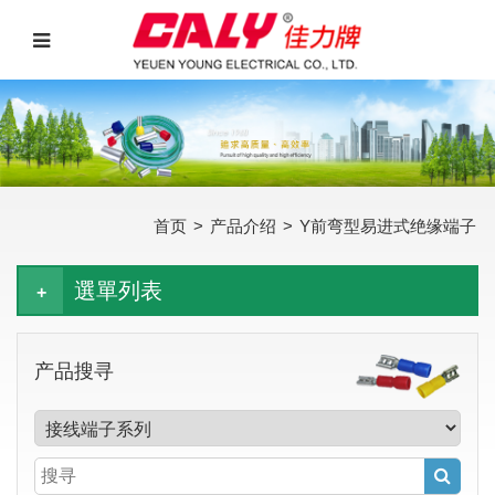
首页
>
产品介绍
>
Y前弯型易进式绝缘端子
選單列表
产品搜寻