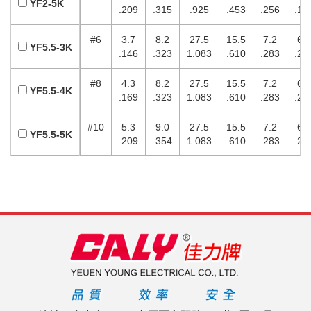
YF2-5K
.209
.315
.925
.453
.256
.17
#6
3.7
8.2
27.5
15.5
7.2
6.
YF5.5-3K
.146
.323
1.083
.610
.283
.25
#8
4.3
8.2
27.5
15.5
7.2
6.
YF5.5-4K
.169
.323
1.083
.610
.283
.25
#10
5.3
9.0
27.5
15.5
7.2
6.
YF5.5-5K
.209
.354
1.083
.610
.283
.25