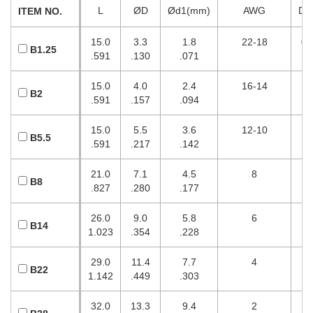
L
ØD
Ød1(mm)
AWG
DI
ITEM NO.
15.0
3.3
1.8
22-18
0.
B1.25
.591
.130
.071
15.0
4.0
2.4
16-14
1.
B2
.591
.157
.094
15.0
5.5
3.6
12-10
B5.5
.591
.217
.142
21.0
7.1
4.5
8
B8
.827
.280
.177
26.0
9.0
5.8
6
B14
1.023
.354
.228
29.0
11.4
7.7
4
B22
1.142
.449
.303
32.0
13.3
9.4
2