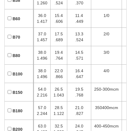
B38
1.260
.524
.370
36.0
15.4
11.4
1/0
B60
1.417
.606
.449
37.0
17.5
13.3
2/0
B70
1.457
.689
.524
38.0
19.4
14.5
3/0
B80
1.496
.764
.571
38.0
22.0
16.4
4/0
B100
1.496
.866
.647
54.0
26.5
19.5
250-300mcm
B150
2.216
1.043
.768
57.0
28.5
21.0
350400mcm
B180
2.244
1.122
.827
63.0
32.5
24.0
400-450mcm
B200